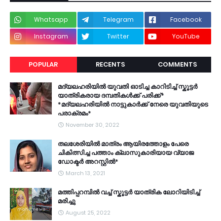
Whatsapp
Telegram
Facebook
Instagram
Twitter
YouTube
POPULAR
RECENTS
COMMENTS
മദ്യലഹരിയിൽ യുവതി ഓടിച്ച കാറിടിച്ച് സ്കൂട്ടർ
യാത്രികരായ ദമ്പതികൾക്ക് പരിക്ക്*
*മദ്യലഹരിയിൽ നാട്ടുകാർക്ക് നേരെ യുവതിയുടെ
പരാക്രമം*
November 30, 2022
തലശേരിയിൽ മാത്രം ആയിരത്തോളം പേരെ
ചികിത്സിച്ച പത്താം ക്ലാസുകാരിയായ വ്യാജ
ഡോക്ടർ അറസ്റ്റിൽ*
March 13, 2021
മത്തിപ്പറമ്പിൽ വച്ച് സ്കൂട്ടർ യാത്രിക ലോറിയിടിച്ച്
മരിച്ചു
August 25, 2022