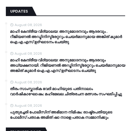
UPDATES
August 08, 2026
മാഹി കേന്ദ്രീയ വിദ്യാലയ: അനുമോദനവും ആദരവും .
റീജിയണൽ അഡ്മിനിസ്ട്രേറ്ററും ചെയർമാനുമായ അങ്കിത് കുമാർ
ഐ.എ.എസ് ഉദ്ഘാടനം ചെയ്തു
August 08, 2026
മാഹി കേന്ദ്രീയ വിദ്യാലയ: അനുമോദനവും ആദരവും
അധ്യക്ഷനായി. റീജിയണൽ അഡ്മിനിസ്ട്രേറ്ററും ചെയർമാനുമായ
അങ്കിത് കുമാർ ഐ.എ.എസ് ഉദ്ഘാടനം ചെയ്തു
August 08, 2026
തീരം സാംസ്കാരിക വേദി മാഹിയുടെ പതിനാലാം
വാർഷികാഘോഷം: മഹിമേഖല ചിത്രരചന മത്സരം സംഘടിപ്പിച്ചു
August 08, 2026
പുതുച്ചേരി പോലീസിന് അഭിമാന നിമിഷം: രാഷ്ട്രപതിയുടെ
പോലീസ് പതാക അമിത് ഷാ നാളെ പതാക സമ്മാനിക്കും