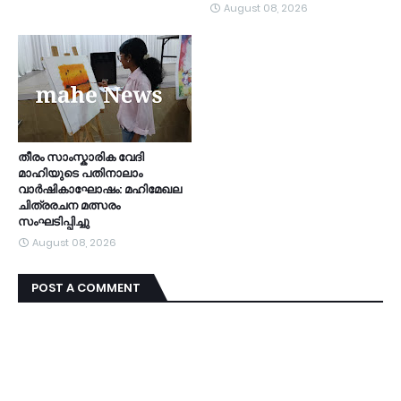
August 08, 2026
തീരം സാംസ്കാരിക വേദി
മാഹിയുടെ പതിനാലാം
വാർഷികാഘോഷം: മഹിമേഖല
ചിത്രരചന മത്സരം
സംഘടിപ്പിച്ചു
August 08, 2026
POST A COMMENT