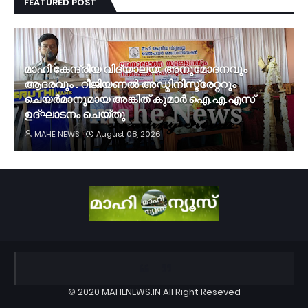
FEATURED POST
മാഹി കേന്ദ്രീയ വിദ്യാലയ: അനുമോദനവും
ആദരവും . റീജിയണൽ അഡ്മിനിസ്ട്രേറ്ററും
ചെയർമാനുമായ അങ്കിത് കുമാർ ഐ.എ.എസ്
ഉദ്ഘാടനം ചെയ്തു
MAHE NEWS
August 08, 2026
© 2020
MAHENEWS.IN
All Right Reseved