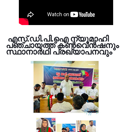
എസ്.ഡി.പി.ഐ ന്യൂമാഹി
പഞ്ചായത്ത് കൺവെൻഷനും
സ്ഥാനാർഥി പ്രഖ്യാപനവും