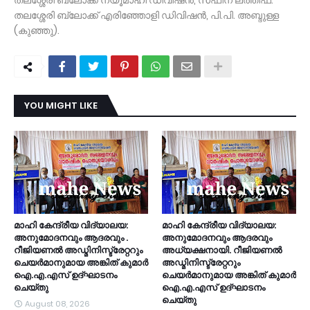
തലശ്ശേരി ബ്ലോക്ക് ന്യൂമാഹി ഡിവിഷൻ, സഫീന ലത്തീഫ്.
തലശ്ശേരി ബ്ലോക്ക്‌ എരിഞ്ഞോളി ഡിവിഷൻ, പി.പി. അബ്ദുള്ള
(കുഞ്ഞു).
YOU MIGHT LIKE
മാഹി കേന്ദ്രീയ വിദ്യാലയ:
മാഹി കേന്ദ്രീയ വിദ്യാലയ:
അനുമോദനവും ആദരവും .
അനുമോദനവും ആദരവും
റീജിയണൽ അഡ്മിനിസ്ട്രേറ്ററും
അധ്യക്ഷനായി. റീജിയണൽ
ചെയർമാനുമായ അങ്കിത് കുമാർ
അഡ്മിനിസ്ട്രേറ്ററും
ഐ.എ.എസ് ഉദ്ഘാടനം
ചെയർമാനുമായ അങ്കിത് കുമാർ
ചെയ്തു
ഐ.എ.എസ് ഉദ്ഘാടനം
ചെയ്തു
August 08, 2026