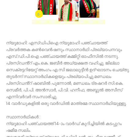
ന്യൂമാഹി: എസ്ഡിപിഐ ന്യൂമാഹി പഞ്ചായത്ത്
പ്രവർത്തക കൺവെൻഷനും സ്ഥാനാർഥി പ്രഖ്യാപനവും
എസ്.ഡി.പി.ഐ പഞ്ചായത്ത് കമ്മിറ്റി ഓഫീസിൽ നടന്നു.
പ്രസിഡൻ്റ് എം.കെ. ജബീര്‍ അധ്യക്ഷത വഹിച്ചു. ജില്ലാ
സെക്രട്ടറിയേറ്റ് അംഗം എ.സി ജലാലുദ്ദീൻ ഉദ്ഘാടനം ചെയ്തു.
തുടർന്ന് സ്ഥാനാർഥികളെയും പ്രഖ്യാപിച്ചു.മണ്ഡലം
പ്രസിഡൻ്റ് ഷാബിൽ പുന്നോൽ, മണ്ഡലം ട്രഷറർ സി.കെ.
സെമീർ, പി.പി. അൻസാർ, പി.വി. ഹനീഫ, അബ്ദുൽ അസീസ്
എന്നിവർവർ സംസാരിച്ചു.
14 വാർഡുകളിൽ ഒരു വാർഡിൽ മാത്രമേ സ്ഥാനാർഥിയുള്ളൂ.
സ്ഥാനാർഥികൾ :
ന്യൂമാഹി പഞ്ചായത്ത് 14-ാം വാർഡ് കുറിച്ചിയിൽ കടപ്പുറം
ഷമീമ സലിം.