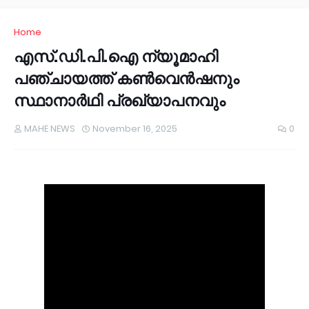
Home
എസ്.ഡി.പി.ഐ ന്യൂമാഹി
പഞ്ചായത്ത് കൺവെൻഷനും
സ്ഥാനാർഥി പ്രഖ്യാപനവും
MAHE NEWS
November 16, 2025
0