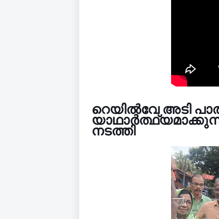
റെയിൽവേ അടി പാ
യാഥാർത്ഥ്യമാക്കു
നടത്തി