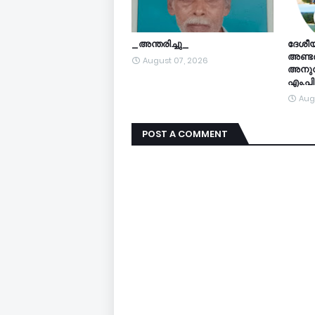
_അന്തരിച്ചു_
ദേശീ
അണ്ട
August 07, 2026
അനുവദ
എം.പി
Aug
POST A COMMENT