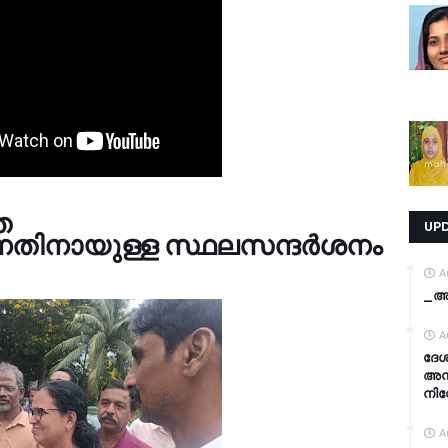
ത
UP
ന്നതിനായുള്ള സ്ഥലസന്ദർശനം
A
_അന
A
ദേ
അനു
നിവ
A