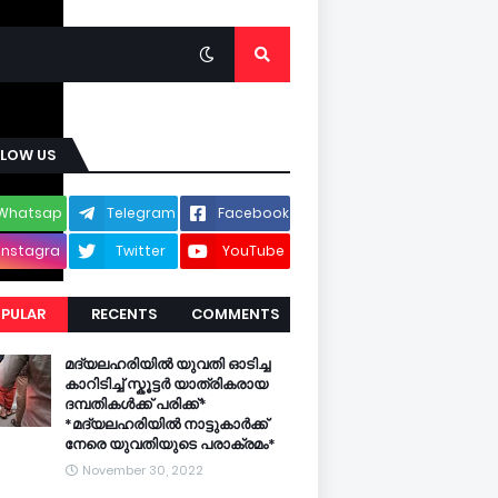
LLOW US
Whatsap
Telegram
Facebook
p
Instagra
Twitter
YouTube
m
PULAR
RECENTS
COMMENTS
മദ്യലഹരിയിൽ യുവതി ഓടിച്ച
കാറിടിച്ച് സ്കൂട്ടർ യാത്രികരായ
ദമ്പതികൾക്ക് പരിക്ക്*
*മദ്യലഹരിയിൽ നാട്ടുകാർക്ക്
നേരെ യുവതിയുടെ പരാക്രമം*
November 30, 2022