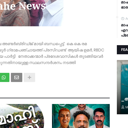
മാഹ
ഭാ
A
മാഹ
എഡ
പ്ര
േ അണ്ടർബ്രിഡ്ജ് മായി ബന്ധപ്പെട്ട് കെ കെ രമ
FE
 ഗ്രാമപഞ്ചായത്ത് പ്രസിഡണ്ട് ആയിഷ ഉമർ, RBDC
ീയ പാർട്ടി നേതാക്കന്മാർ പ്രദേശവാസികൾ തുടങ്ങിയവർ
ുന്നതിനായുള്ള സ്ഥലസന്ദർശനം നടത്തി
_അ
M