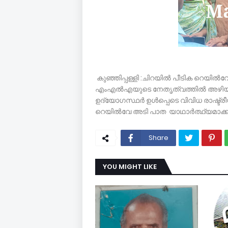
കുഞ്ഞിപ്പള്ളി :ചിറയിൽ പീടിക റെയിൽവ
എംഎൽഎയുടെ നേതൃത്വത്തിൽ അഴിയൂർ
ഉദ്യോഗസ്ഥർ ഉൾപ്പെടെ വിവിധ രാഷ്ട്ര
റെയിൽവേ അടി പാത യാഥാർത്ഥ്യമാക്ക
Share
YOU MIGHT LIKE