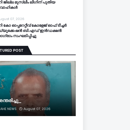
ി ജില്ല മുസ്ലീം ലീഗിന് പുതിയ
രവാഹികൾ
ugust 07, 2026
ി കോ ഓപ്പറേറ്റീവ് കോളേജ് ഓഫ് ടീച്ചർ
്യൂക്കേഷൻ ബി.എഡ് ഇൻഡക്ഷൻ
ോഗ്രാം സംഘടിപ്പിച്ചു
ATURED POST
ന്തരിച്ചു_
AHE NEWS
August 07, 2026