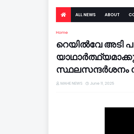
ALL NEWS
ABOUT
C
Home
റെയിൽവേ അടി 
യാഥാർത്ഥ്യമാക്ക
സ്ഥലസന്ദർശനം ന
MAHE NEWS
June 11, 2025