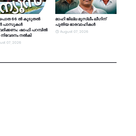
യപാത 66 ൽ കൂടുതൽ
മാഹി ജില്ല മുസ്ലീം ലീഗിന്
ർ പാസുകൾ
പുതിയ ഭാരവാഹികൾ
ിക്കണം: ഷാഫി പറമ്പിൽ
August 07, 2026
 നിവേദനം നൽകി ​
ust 07, 2026