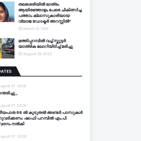
തലശേരിയിൽ മാത്രം
ആയിരത്തോളം പേരെ ചികിത്സിച്ച
പത്താം ക്ലാസുകാരിയായ
വ്യാജ ഡോക്ടർ അറസ്റ്റിൽ*
March 13, 2021
മത്തിപ്പറമ്പിൽ വച്ച് സ്കൂട്ടർ
യാത്രിക ലോറിയിടിച്ച് മരിച്ചു
August 25, 2022
DATES
ugust 07, 2026
്തരിച്ചു_
ugust 07, 2026
ശീയപാത 66 ൽ കൂടുതൽ അണ്ടർ പാസുകൾ
വദിക്കണം: ഷാഫി പറമ്പിൽ എം.പി
േദനം നൽകി ​
ugust 07, 2026